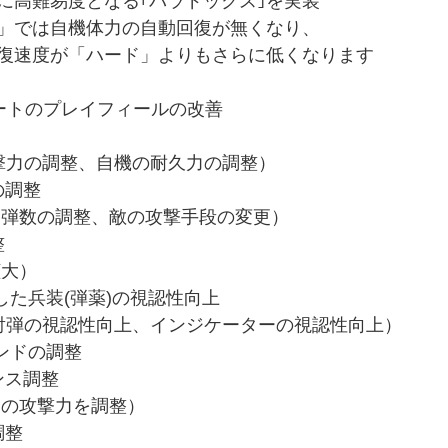
に高難易度となる｢パラドックス｣を実装
」では自機体力の自動回復が無くなり、
復速度が「ハード」よりもさらに低くなります
ートのプレイフィールの改善
攻撃力の調整、自機の耐久力の調整）
の調整
る弾数の調整、敵の攻撃手段の変更）
整
拡大）
した兵装(弾薬)の視認性向上
発射弾の視認性向上、インジケーターの視認性向上）
ンドの調整
ンス調整
部の攻撃力を調整）
調整