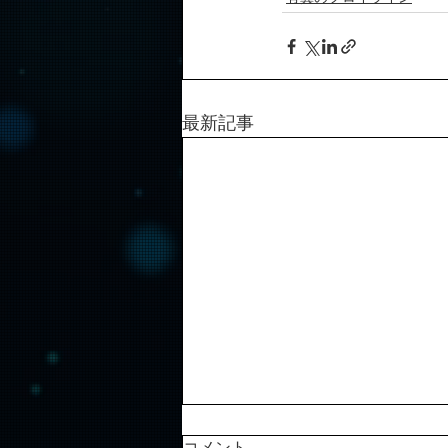
最新記事
『有翼のフロイライン Wing
コメント