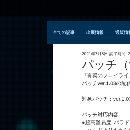
全ての記事
出展情報
通販情
2021年7月8日
読了時間: 
パッチ（v
『有翼のフロイライン W
パッチver.1.0
対象パッチ：ver.1.0
パッチ対応内容：
●超高難易度｢パラド