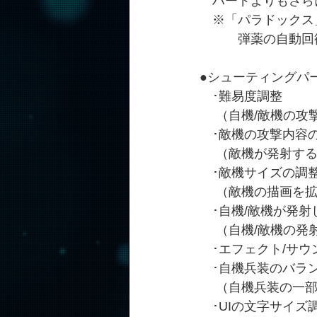
　ハードよりもさら
　※「パラドックス
　　　弾薬の自動回
●シューティングパ
　･難易度調整
　 （自機/敵機の
　･敵機の攻撃内容
　 （敵機が発射す
　･敵機サイズの調
　 （敵機の描画を
　･自機/敵機が発射
　 （自機/敵機の
　･エフェクト/サウ
　･自機兵装のバラ
　 （自機兵装の一
　･UIの文字サイズ