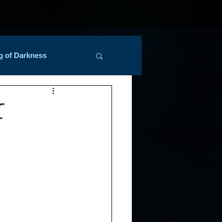
g of Darkness
て