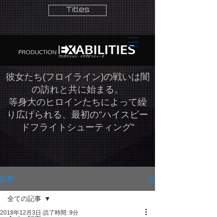
Titles
​彼女たち(フロイライン)の戦いは闇
の訪れと共に始まる。
等身大のヒロインたちによって繰
り広げられる、最初の"ハイスピー
ドフライトシューティング"
記事
全ての記事
2018年12月3日
読了時間: 9分