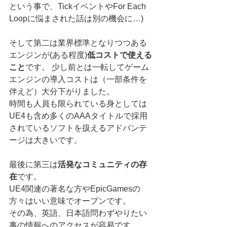
という事で、TickイベントやFor Each 
Loopに悩まされた話は別の機会に…)
そして第二は業界標準となりつつある
エンジンが(ある程度)
低コストで使える
こと
です。 少し前とは一転してゲーム
エンジンの導入コストは（一部条件を
伴えど）大分下がりました。
時間も人員も限られている身としては
UE4も含め多くのAAAタイトルで採用
されているソフトを扱えるアドバンテ
ージは大きいです。
最後に第三は
活発なコミュニティの存
在
です。
UE4関連の著名な方やEpicGamesの
方々はいい意味でオープンです。
その為、英語、日本語問わずやりたい
事の情報へのアクセスが容易です。